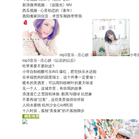
新浪微博视频 - 《追随光》MV
西瓜视频 - 心里初恋的《童年》
惠阳搬家回信宜，求货车顺路带带我
mp3音乐 - 庄心妍《
小哥
mp3音乐 - 庄心妍《以后的以后》
吃苹果要不要削皮?
小哥自制精酿可乐INS 爆红，肥宅快乐水还能
在幸福悠闲的国度瑞士，这十件事一定要做！
暖冬的美酒里，可以闻到桉树叶的夏天味道
见一个人，这城市里，有你我的故事
浪漫逃亡之雪国初体验: 酷黑与骚绿 比想象
不要再做“过客”，这些美景值得你停留
人间水蜜桃 杭州少女心loft民宿
十八时辰，孤独“美食家”的不孤独脚步
♦
精彩推荐