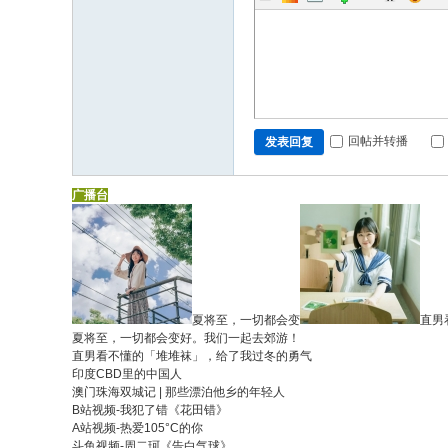
回帖并转播
发表回复
广播台
夏将至，一切都会变
直男
夏将至，一切都会变好。我们一起去郊游！
直男看不懂的「堆堆袜」，给了我过冬的勇气
印度CBD里的中国人
澳门珠海双城记 | 那些漂泊他乡的年轻人
B站视频-我犯了错《花田错》
A站视频-热爱105°C的你
斗鱼视频-周二珂《告白气球》