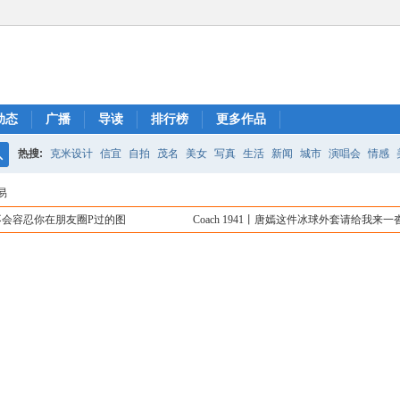
动态
广播
导读
排行榜
更多作品
热搜:
克米设计
信宜
自拍
茂名
美女
写真
生活
新闻
城市
演唱会
情感
搜
易
索
不会容忍你在朋友圈P过的图
Coach 1941丨唐嫣这件冰球外套请给我来一