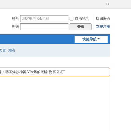
切
换
账号
自动登录
找回密码
到
宽
密码
立即注册
登录
版
快捷导航
美食
潮流
沓！
韩国爆款神裤 Vibe风的潮牌“财富公式”