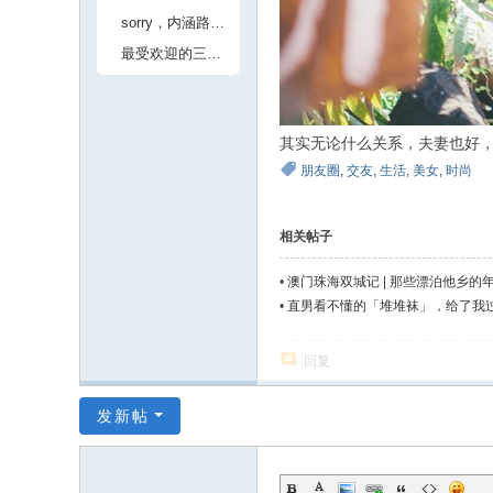
sorry，内涵路线我们走腻了
最受欢迎的三大星座，再不下手就被别人抢走了
其实无论什么关系，夫妻也好，
朋友圈
,
交友
,
生活
,
美女
,
时尚
相关帖子
•
澳门珠海双城记 | 那些漂泊他乡的
•
直男看不懂的「堆堆袜」，给了我
回复
发新帖