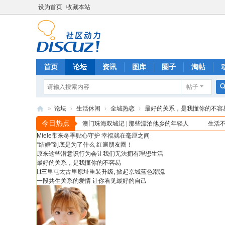
设为首页
收藏本站
首页
论坛
资讯
图库
圈子
淘帖
帖子
»
论坛
›
生活休闲
›
全城热恋
›
最好的关系，是我懂你的不容
克
今日热点
澳门珠海双城记 | 那些漂泊他乡的年轻人
生活
Nordic影像纪 | 一路风雨北欧行
Miele带来冬季贴心守护 幸福就在毫厘之间
米
“结婚”到底是为了什么 红遍朋友圈！
设
原来这些潜意识行为会让我们无法拥有理想生活
最好的关系，是我懂你的不容易
计
i.t三里屯太古里原址重装升级, 掀起京城蓝色潮流
演
一段共生关系的爱情 让你看见最好的自己
示
站