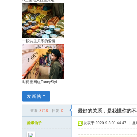
i.t三里屯太古里原址
一段共生关系的爱情
时尚圈网红FancyStyl
发新帖
最好的关系，是我懂你的不
查看:
3718
|
回复:
0
嫦娥仙子
发表于 2020-9-3 01:44:47
|
显