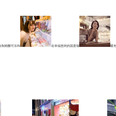
自制精酿可乐IN
在幸福悠闲的国度瑞
暖