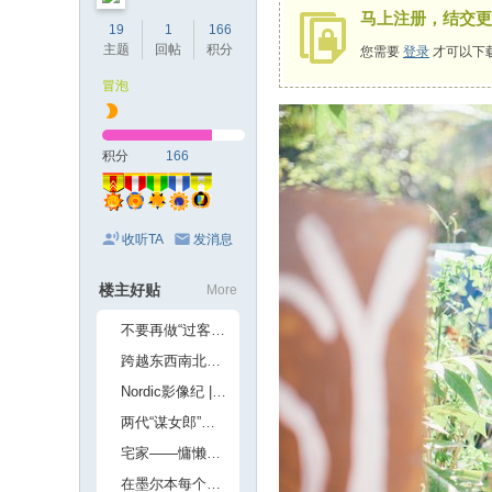
马上注册，结交更
19
1
166
主题
回帖
积分
您需要
登录
才可以下
冒泡
积分
166
收听TA
发消息
楼主好贴
More
不要再做“过客”，这些美景值得你停留
跨越东西南北半球，我在大溪地避暑做美梦
Nordic影像纪 | 一路风雨北欧行
两代“谋女郎”倪妮刘浩存微博之夜同框 清纯性感各具特色
宅家——慵懒风下的少女感
在墨尔本每个有阳光的日子里 留下来陪你生活