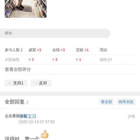
评分
参与人数
1
威望
+3
金钱
+3
贡献
+1
理由
夕阳渔民
+ 3
+ 3
+ 1
很给力!
查看全部评分
支持
1
反对
全部回复
看全部
倒序浏览
2
点击重新加载
绿豆宝贝
沙发
2020-10-14 07:37:56
说得好，赞一个