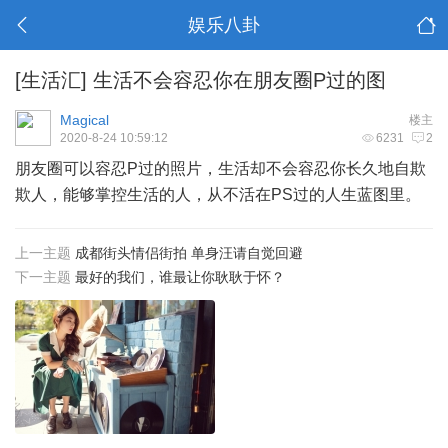
娱乐八卦
[生活汇]
生活不会容忍你在朋友圈P过的图
Magical
楼主
2020-8-24 10:59:12
6231
2
朋友圈可以容忍P过的照片，生活却不会容忍你长久地自欺
欺人，能够掌控生活的人，从不活在PS过的人生蓝图里。
上一主题
成都街头情侣街拍 单身汪请自觉回避
下一主题
最好的我们，谁最让你耿耿于怀？