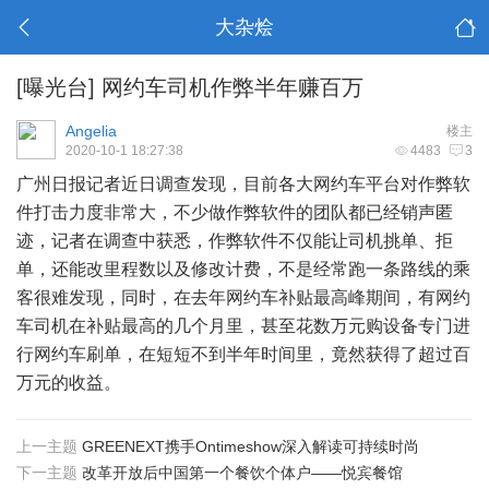
大杂烩
[曝光台]
网约车司机作弊半年赚百万
Angelia
楼主
2020-10-1 18:27:38
4483
3
广州日报记者近日调查发现，目前各大网约车平台对作弊软
件打击力度非常大，不少做作弊软件的团队都已经销声匿
迹，记者在调查中获悉，作弊软件不仅能让司机挑单、拒
单，还能改里程数以及修改计费，不是经常跑一条路线的乘
客很难发现，同时，在去年网约车补贴最高峰期间，有网约
车司机在补贴最高的几个月里，甚至花数万元购设备专门进
行网约车刷单，在短短不到半年时间里，竟然获得了超过百
万元的收益。
上一主题
GREENEXT携手Ontimeshow深入解读可持续时尚
下一主题
改革开放后中国第一个餐饮个体户——悦宾餐馆