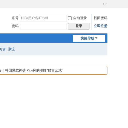
切
换
账号
自动登录
找回密码
到
宽
密码
立即注册
登录
版
快捷导航
美食
潮流
沓！
韩国爆款神裤 Vibe风的潮牌“财富公式”