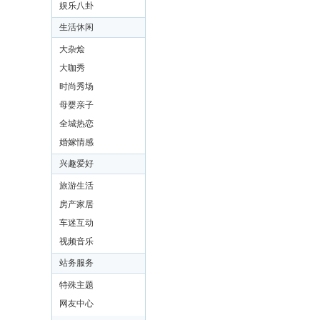
娱乐八卦
自
定
生活休闲
内
大杂烩
容
|
大咖秀
自
时尚秀场
定
内
母婴亲子
容
全城热恋
|
自
婚嫁情感
定
兴趣爱好
内
容
旅游生活
|
房产家居
购
买
车迷互动
插
视频音乐
件
站务服务
特殊主题
网友中心