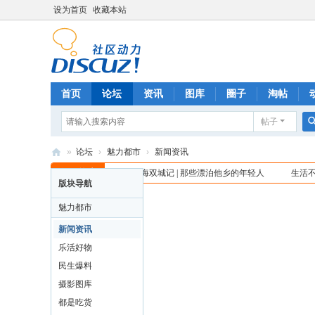
设为首页
收藏本站
首页
论坛
资讯
图库
圈子
淘帖
帖子
»
论坛
›
魅力都市
›
新闻资讯
克
今日热点
澳门珠海双城记 | 那些漂泊他乡的年轻人
生活
新闻资讯
收藏本版
|
订阅
版块导航
今日:
0
|
主题:
20
|
排名:
1
Nordic影像纪 | 一路风雨北欧行
米
魅力都市
设
热
图
新闻资讯
计
推
乐活好物
荐
演
自
民生爆料
示
定
摄影图库
内
站
容
都是吃货
|