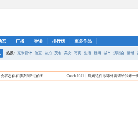
动态
广播
导读
排行榜
更多作品
热搜:
克米设计
信宜
自拍
茂名
美女
写真
生活
新闻
城市
演唱会
情感
搜
索
不会容忍你在朋友圈P过的图
Coach 1941丨唐嫣这件冰球外套请给我来一
7