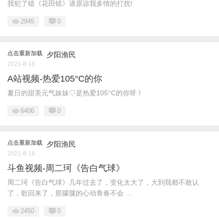
我犯了错《花田错》请原谅我多情的打扰!
2945
0
点击重新加载
夕阳渔民
2021-8-16
A站视频-热爱105°C的你
夏日的甜美元气妹妹♡是热爱105°C的你呀！
6406
0
点击重新加载
夕阳渔民
2021-8-16
斗鱼视频-周二珂《告白气球》
周二珂《告白气球》几年过去了，变化太大了，大到我都不敢认
了，歌回来了，那朦胧的心动青春不会 ...
2450
0