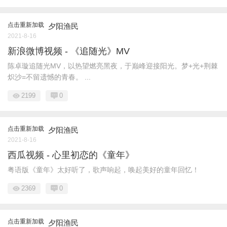
点击重新加载
夕阳渔民
2021-8-16
新浪微博视频 - 《追随光》MV
陈卓璇追随光MV，以热望燃亮黑夜，于巅峰迎接阳光。梦+光+荆棘
炽沙=不留遗憾的青春。 ...
2199
0
点击重新加载
夕阳渔民
2021-8-16
西瓜视频 - 心里初恋的《童年》
粤语版《童年》太好听了，歌声响起，唤起美好的童年回忆！
2369
0
点击重新加载
夕阳渔民