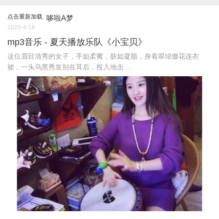
点击重新加载
哆啦A梦
2020-4-16
mp3音乐 - 夏天播放乐队《小宝贝》
这位眉目清秀的女子，手如柔荑，肤如凝脂，身着翠绿缀花连衣
裙，一头乌黑秀发别在耳后，投入地击 ...