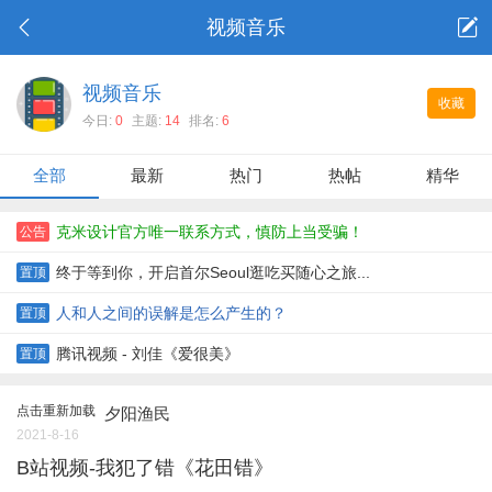
视频音乐
视频音乐
收藏
今日:
0
主题:
14
排名:
6
全部
最新
热门
热帖
精华
克米设计官方唯一联系方式，慎防上当受骗！
公告
终于等到你，开启首尔Seoul逛吃买随心之旅...
置顶
人和人之间的误解是怎么产生的？
置顶
腾讯视频 - 刘佳《爱很美》
置顶
点击重新加载
夕阳渔民
2021-8-16
B站视频-我犯了错《花田错》