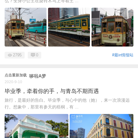
么？变身小公主在旋转木马上等着王 ...
2795
0
#最in情报站
点击重新加载
哆啦A梦
2020-9-10
毕业季，牵着你的手，与青岛不期而遇
旅行，是最好的告白。毕业季，与心中的他（她），来一次浪漫远
行。想象中，那里有参天的梧桐，有 ...