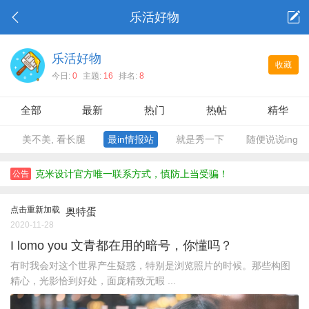
乐活好物
乐活好物
收藏
今日:
0
主题:
16
排名:
8
全部
最新
热门
热帖
精华
美不美, 看长腿
最in情报站
就是秀一下
随便说说ing
克米设计官方唯一联系方式，慎防上当受骗！
公告
点击重新加载
奥特蛋
2020-11-28
I lomo you 文青都在用的暗号，你懂吗？
有时我会对这个世界产生疑惑，特别是浏览照片的时候。那些构图
精心，光影恰到好处，面庞精致无暇 ...