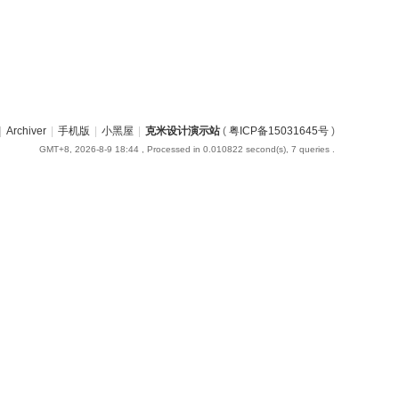
|
Archiver
|
手机版
|
小黑屋
|
克米设计演示站
(
粤ICP备15031645号
)
GMT+8, 2026-8-9 18:44
, Processed in 0.010822 second(s), 7 queries .