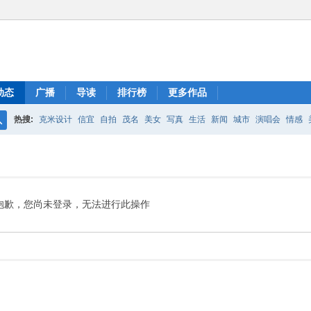
动态
广播
导读
排行榜
更多作品
热搜:
克米设计
信宜
自拍
茂名
美女
写真
生活
新闻
城市
演唱会
情感
搜
索
抱歉，您尚未登录，无法进行此操作