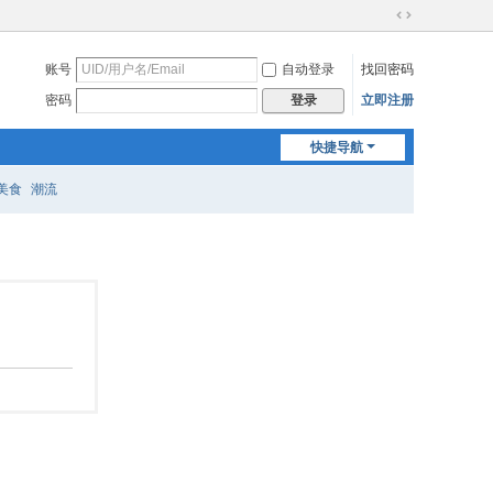
切
换
账号
自动登录
找回密码
到
宽
密码
立即注册
登录
版
快捷导航
美食
潮流