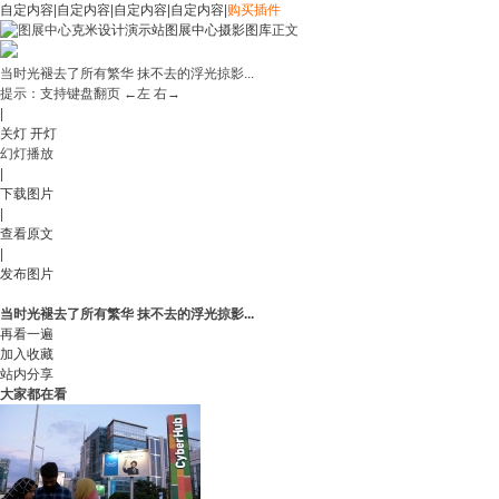
自定内容
|
自定内容
|
自定内容
|
自定内容
|
购买插件
克米设计演示站
图展中心
摄影图库
正文
当时光褪去了所有繁华 抹不去的浮光掠影...
提示：支持键盘翻页 ←左 右→
|
关灯
开灯
幻灯播放
|
下载图片
|
查看原文
|
发布图片
当时光褪去了所有繁华 抹不去的浮光掠影...
再看一遍
加入收藏
站内分享
大家都在看