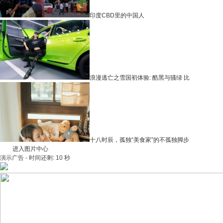
印度CBD里的中国人
浪漫逃亡之雪国初体验: 酷黑与骚绿 比
十八时辰，孤独“美食家”的不孤独脚步
进入图片中心
演示广告 - 时间还剩:
10
秒